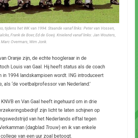
o, tijdens het WK van 1994. Staande vanaf llnks: Peter van Vossen,
ckx, Frank de Boer, Ed de Goeij. Knielend vanaf links: Jan Wouters,
 Marc Overmars, Wim Jonk.
n Oranje zijn, de echte hoogleraar in de
och Louis van Gaal. Hij heeft status als de coach
n in 1994 landskampioen wordt. ING introduceert
e, als ‘de voetbalprofessor van Nederland.’
 KNVB en Van Gaal heeft ingehuurd om in drie
rzekeringsbedrijf zijn licht te laten schijnen op
ngswedstrijd van het Nederlands elftal tegen
ty Verkamman (dagblad
Trouw
) en ik van enkele
 college van een uur zoal betoogt.