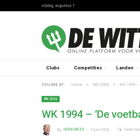
vrijdag, augustus 7
Clubs
Competities
Landen
»
»
Home
WK 2026
WK 1994 – 
YOU ARE AT:
WK 2026
WK 1994 – ‘De voetba
By
HENK MEES
5 juni 2026
Geen rea