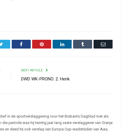
Twitter
Facebook
Pinterest
LinkedIn
Tumblr
Email
E
NEXT ARTICLE
e
DWD WK-PRONO: 2. Henk
tief in de sportverslaggeving voor het Brabants Dagblad met als
 die periode was hij twintig jaar lang vaste verslaggever van Oranje
es en deed hij ook verslag van Europa Cup-wedstrijden van Ajax,