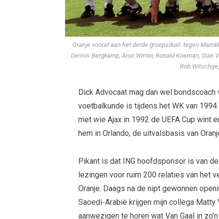
Oranje vooraf aan het derde groepsduel. tegen Marokk
Dennis Bergkamp, Aron Winter, Ronald Koeman, Stan Val
Rob Witschge,
Dick Advocaat mag dan wel bondscoach va
voetbalkunde is tijdens het WK van 1994 t
met wie Ajax in 1992 de UEFA Cup wint e
hem in Orlando, de uitvalsbasis van Oranj
Pikant is dat ING hoofdsponsor is van de
lezingen voor ruim 200 relaties van het ve
Oranje. Daags na de nipt gewonnen openi
Saoedi-Arabië krijgen mijn collega Mat
aanwezigen te horen wat Van Gaal in zo’n