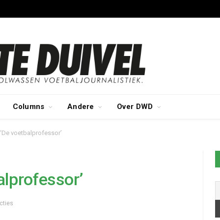
Columns
Andere
Over DWD
‘De voetbalprofessor’
lprofessor’
cties