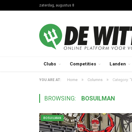
zaterdag, augustus 8
Clubs
Competities
Landen
»
»
Home
Columns
Category: 
YOU ARE AT:
BROWSING:
BOSUILMAN
BOSUILMAN