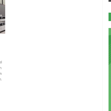
el
n
en
n.