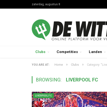
zaterdag, augustus 8
Clubs
Competities
Landen
»
»
Home
Clubs
Category: "Liv
YOU ARE AT:
BROWSING:
LIVERPOOL FC
LIVERPOOL FC