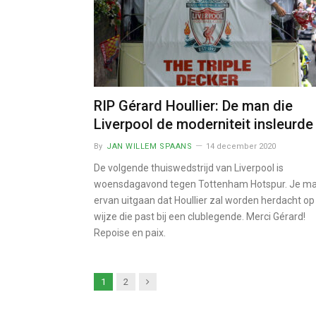
RIP Gérard Houllier: De man die
Liverpool de moderniteit insleurde
By
JAN WILLEM SPAANS
14 december 2020
De volgende thuiswedstrijd van Liverpool is
woensdagavond tegen Tottenham Hotspur. Je m
ervan uitgaan dat Houllier zal worden herdacht op
wijze die past bij een clublegende. Merci Gérard!
Repoise en paix.
Next
1
2