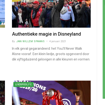
Authentieke magie in Disneyland
By
JAN WILLEM SPAANS
4 januari 2021
In elk geval gegarandeerd: het You’ll Never Walk
Alone vooraf. Een klein liedje, groots opgevoerd door
dik vijftigduizend gelovigen in alle kleuren en vormen.
LIVERPOOL FC