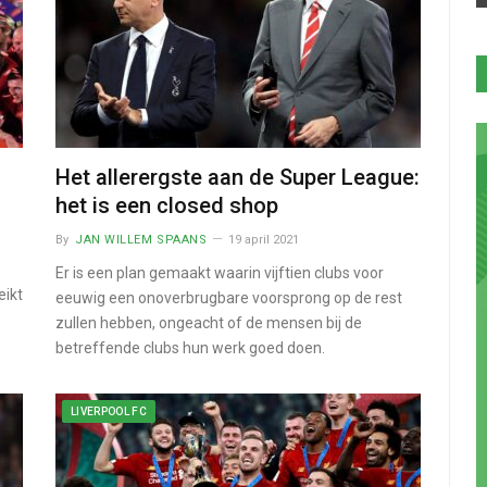
Het allerergste aan de Super League:
het is een closed shop
By
JAN WILLEM SPAANS
19 april 2021
Er is een plan gemaakt waarin vijftien clubs voor
eikt
eeuwig een onoverbrugbare voorsprong op de rest
zullen hebben, ongeacht of de mensen bij de
betreffende clubs hun werk goed doen.
LIVERPOOL FC