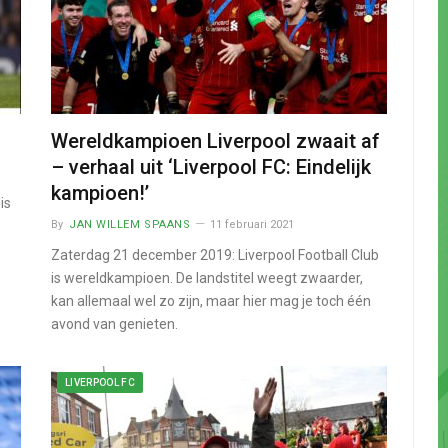
Wereldkampioen Liverpool zwaait af
– verhaal uit ‘Liverpool FC: Eindelijk
kampioen!’
is
By
JAN WILLEM SPAANS
11 februari 2021
Zaterdag 21 december 2019: Liverpool Football Club
is wereldkampioen. De landstitel weegt zwaarder,
kan allemaal wel zo zijn, maar hier mag je toch één
avond van genieten.
LIVERPOOL FC