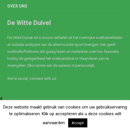
OVER ONS
De Witte Duivel
De Witte Duivel wil u mooie verhalen uit het roemrijke voetbalverleden
en actuele analyses van de allermooiste sport brengen. Het geeft
voetballiefhebbers die graag lezen en nadenken over hun favoriete
hobby de gelegenheid het voetbaldebat in Vlaanderen aan te
zwengelen. Elke opinie van de auteurs is persoonlijk.
We're social, connect with us:
Facebook
Twitter
Deze website maakt gebruik van cookies om uw gebruikservaring
te optimaliseren. Klik op accepteren als u deze cookies wilt
aanvaarden.
Accept