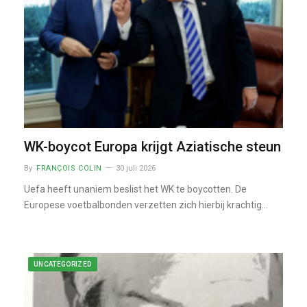
WK-boycot Europa krijgt Aziatische steun
By
FRANÇOIS COLIN
30 juli 2026
Uefa heeft unaniem beslist het WK te boycotten. De
Europese voetbalbonden verzetten zich hierbij krachtig…
UNCATEGORIZED