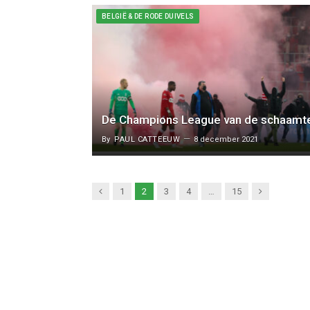
BELGIË & DE RODE DUIVELS
De Champions League van de schaamt
By
PAUL CATTEEUW
8 december 2021
Previous
Next
1
2
3
4
…
15