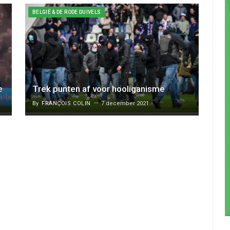
BELGIË & DE RODE DUIVELS
e
Trek punten af voor hooliganisme
By
FRANÇOIS COLIN
7 december 2021