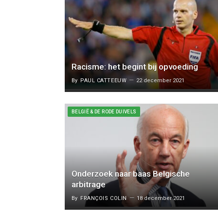
Racisme: het begint bij opvoeding
By
PAUL CATTEEUW
22 december 2021
BELGIË & DE RODE DUIVELS
Onderzoek naar baas Belgische
arbitrage
By
FRANÇOIS COLIN
18 december 2021