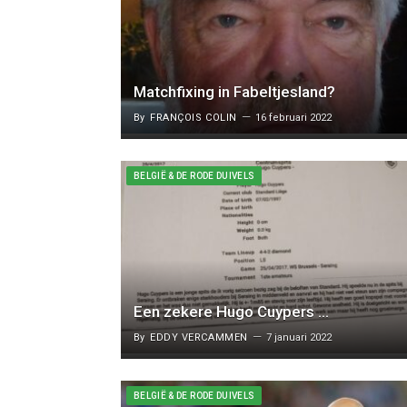
Matchfixing in Fabeltjesland?
By
FRANÇOIS COLIN
16 februari 2022
BELGIË & DE RODE DUIVELS
Een zekere Hugo Cuypers …
By
EDDY VERCAMMEN
7 januari 2022
BELGIË & DE RODE DUIVELS