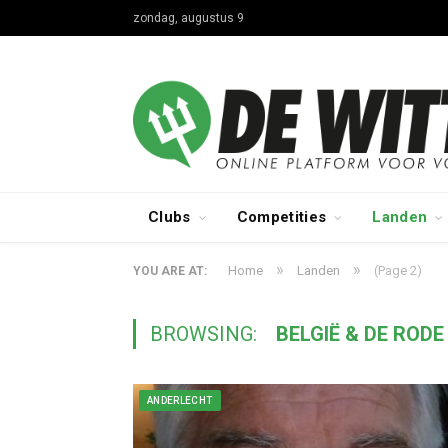
zondag, augustus 9
Clubs
Competities
Landen
»
»
Home
Landen
(Page 2)
YOU ARE AT:
BROWSING:
BELGIË & DE RODE
ANDERLECHT