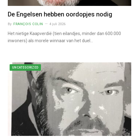
De Engelsen hebben oordopjes nodig
By
FRANÇOIS COLIN
4 juli 2026
Het nietige Kaapverdië (tien eilandjes, minder dan 600.000
inwoners) als morele winnaar van het duel…
UNCATEGORIZED