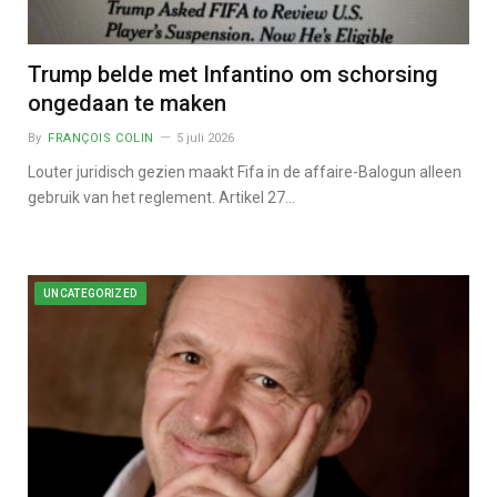
Trump belde met Infantino om schorsing
ongedaan te maken
By
FRANÇOIS COLIN
5 juli 2026
Louter juridisch gezien maakt Fifa in de affaire-Balogun alleen
gebruik van het reglement. Artikel 27…
UNCATEGORIZED