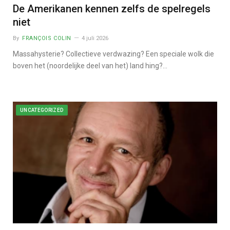
De Amerikanen kennen zelfs de spelregels
niet
By
FRANÇOIS COLIN
4 juli 2026
Massahysterie? Collectieve verdwazing? Een speciale wolk die
boven het (noordelijke deel van het) land hing?…
UNCATEGORIZED