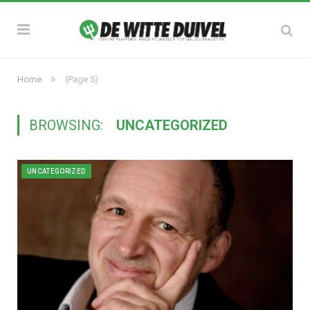
»
Home
(Page 5)
BROWSING:
UNCATEGORIZED
UNCATEGORIZED