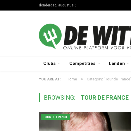
donderdag, augustus 6
Clubs
Competities
Landen
»
Home
Category: "Tour de France
YOU ARE AT:
BROWSING:
TOUR DE FRANCE
TOUR DE FRANCE