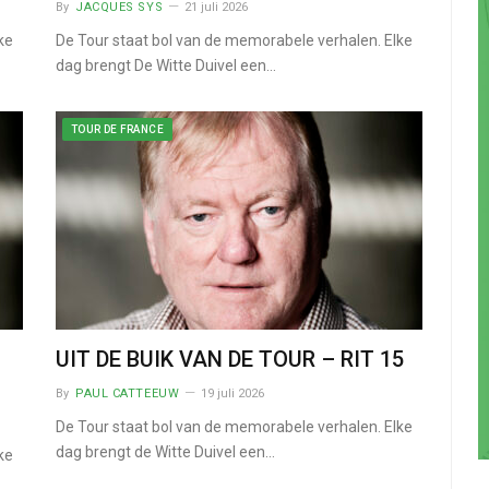
By
JACQUES SYS
21 juli 2026
ke
De Tour staat bol van de memorabele verhalen. Elke
dag brengt De Witte Duivel een…
TOUR DE FRANCE
UIT DE BUIK VAN DE TOUR – RIT 15
By
PAUL CATTEEUW
19 juli 2026
De Tour staat bol van de memorabele verhalen. Elke
dag brengt de Witte Duivel een…
ke