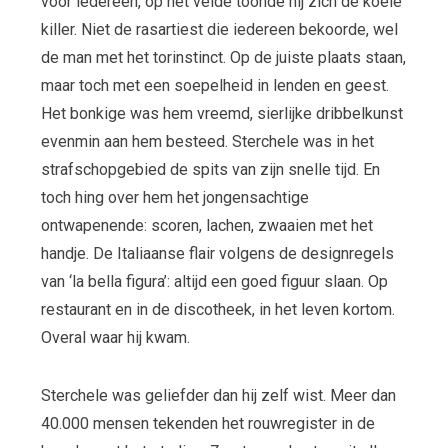
voor iedereen, op het velde toonde hij zich de koele
killer. Niet de rasartiest die iedereen bekoorde, wel
de man met het torinstinct. Op de juiste plaats staan,
maar toch met een soepelheid in lenden en geest.
Het bonkige was hem vreemd, sierlijke dribbelkunst
evenmin aan hem besteed. Sterchele was in het
strafschopgebied de spits van zijn snelle tijd. En
toch hing over hem het jongensachtige
ontwapenende: scoren, lachen, zwaaien met het
handje. De Italiaanse flair volgens de designregels
van ‘la bella figura’: altijd een goed figuur slaan. Op
restaurant en in de discotheek, in het leven kortom.
Overal waar hij kwam.
Sterchele was geliefder dan hij zelf wist. Meer dan
40.000 mensen tekenden het rouwregister in de