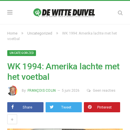
»
»
Home
Uncategorized
WK 1994: Amerika lachte met het
voetbal
UNCATEGORIZED
WK 1994: Amerika lachte met
het voetbal
By
FRANÇOIS COLIN
5 juni 2026
Geen reacties
Share
Tweet
Pinterest
+