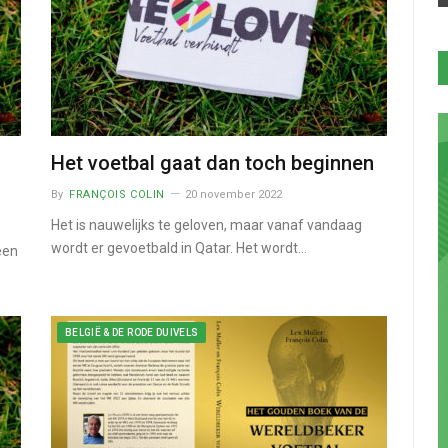
Het voetbal gaat dan toch beginnen
By
FRANÇOIS COLIN
20 november 2022
Het is nauwelijks te geloven, maar vanaf vandaag
wordt er gevoetbald in Qatar. Het wordt…
een
BELGIË & DE RODE DUIVELS