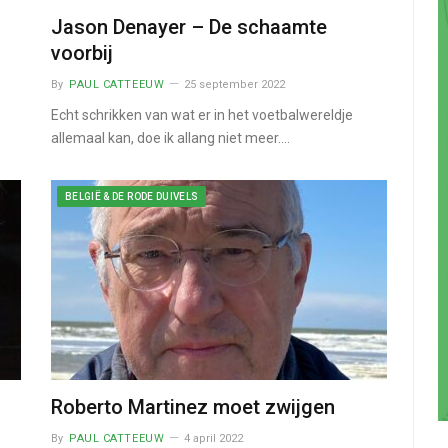
Jason Denayer – De schaamte
voorbij
By
PAUL CATTEEUW
25 september 2022
Echt schrikken van wat er in het voetbalwereldje
allemaal kan, doe ik allang niet meer.…
BELGIË & DE RODE DUIVELS
Roberto Martinez moet zwijgen
By
PAUL CATTEEUW
4 april 2022