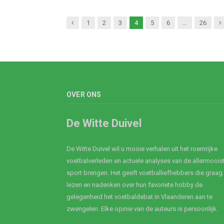
Previous
N
1
2
3
4
5
6
…
26
OVER ONS
De Witte Duivel
De Witte Duivel wil u mooie verhalen uit het roemrijke
voetbalverleden en actuele analyses van de allermoois
sport brengen. Het geeft voetballiefhebbers die graag
lezen en nadenken over hun favoriete hobby de
gelegenheid het voetbaldebat in Vlaanderen aan te
zwengelen. Elke opinie van de auteurs is persoonlijk.