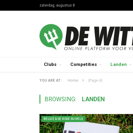
zaterdag, augustus 8
Clubs
Competities
Landen
»
Home
(Page 4)
YOU ARE AT:
BROWSING:
LANDEN
BELGIË & DE RODE DUIVELS