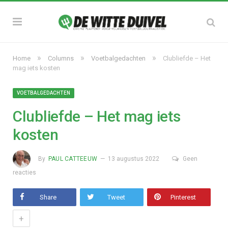
»
»
»
Home
Columns
Voetbalgedachten
Clubliefde – Het
mag iets kosten
VOETBALGEDACHTEN
Clubliefde – Het mag iets
kosten
By
PAUL CATTEEUW
13 augustus 2022
Geen
reacties
Share
Tweet
Pinterest
+