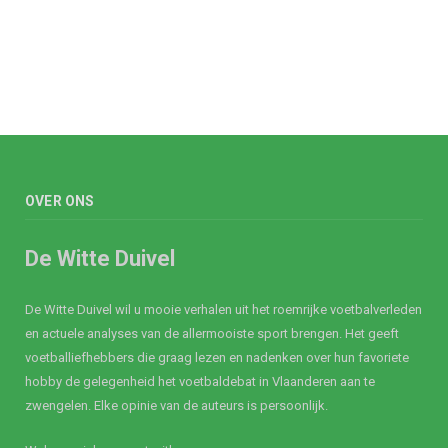
OVER ONS
De Witte Duivel
De Witte Duivel wil u mooie verhalen uit het roemrijke voetbalverleden
en actuele analyses van de allermooiste sport brengen. Het geeft
voetballiefhebbers die graag lezen en nadenken over hun favoriete
hobby de gelegenheid het voetbaldebat in Vlaanderen aan te
zwengelen. Elke opinie van de auteurs is persoonlijk.