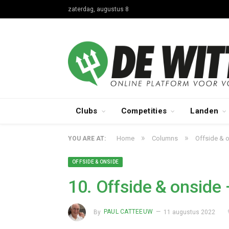
zaterdag, augustus 8
Clubs
Competities
Landen
»
»
Home
Columns
Offside & 
YOU ARE AT:
OFFSIDE & ONSIDE
10. Offside & onside
By
PAUL CATTEEUW
11 augustus 2022