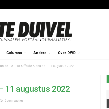
Columns
Andere
Over DWD
»
onside
10. Offside & onside – 11 augustus 2022
 – 11 augustus 2022
Geen reacties