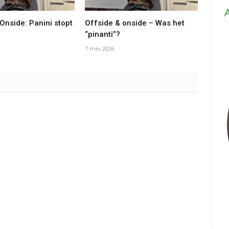
A
Onside: Panini stopt
Offside & onside – Was het
“pinanti”?
7 mei 2026