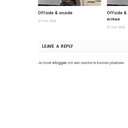
Offside & onside
Offside & 
ermee
27 mei 2026
21 mei 2026
LEAVE A REPLY
Je moet
inloggen
om een reactie te kunnen plaatsen.