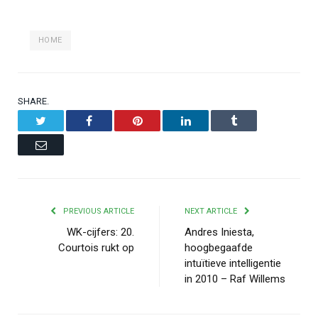
HOME
SHARE.
Twitter
Facebook
Pinterest
LinkedIn
Tumblr
Email
PREVIOUS ARTICLE
NEXT ARTICLE
WK-cijfers: 20.
Andres Iniesta,
Courtois rukt op
hoogbegaafde
intuïtieve intelligentie
in 2010 – Raf Willems