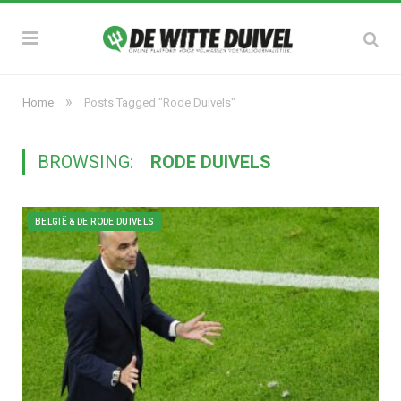
»
Home
Posts Tagged "Rode Duivels"
BROWSING:
RODE DUIVELS
BELGIË & DE RODE DUIVELS