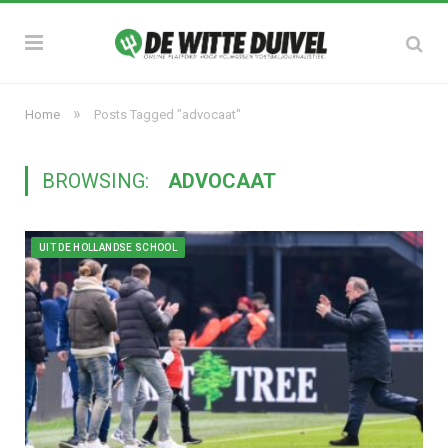
»
Home
Posts Tagged "advocaat"
BROWSING:
ADVOCAAT
UIT DE HOLLANDSE SCHOOL