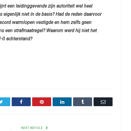
jnt een leidinggevende zijn autoriteit wel heel
eigenlijk niet in de basis? Had de reden daarvoor
drecord warmlopen vestigde en hem zelfs geen
 een strafmaatregel? Waarom werd hij niet het
 1-0 achterstand?
Twitter
Facebook
Pinterest
LinkedIn
Tumblr
Email
E
NEXT ARTICLE