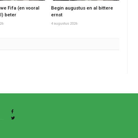
we Fifa (en vooral
Begin augustus en al bittere
l) beter
ernst
26
4 augustus 2026
Facebook
Twitter