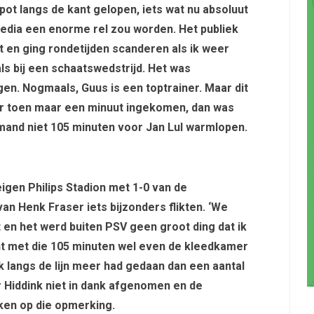
e pot langs de kant gelopen, iets wat nu absoluut
edia een enorme rel zou worden. Het publiek
en ging rondetijden scanderen als ik weer
ls bij een schaatswedstrijd. Het was
en. Nogmaals, Guus is een toptrainer. Maar dit
k er toen maar een minuut ingekomen, dan was
emand niet 105 minuten voor Jan Lul warmlopen.
eigen Philips Stadion met 1-0 van de
an Henk Fraser iets bijzonders flikten. ‘We
oit en het werd buiten PSV geen groot ding dat ik
ent met die 105 minuten wel even de kleedkamer
 langs de lijn meer had gedaan dan een aantal
r Hiddink niet in dank afgenomen en de
ken op die opmerking.