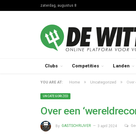
zaterdag, augustus 8
Clubs
Competities
Landen
»
»
Home
Uncategorized
Over 
YOU ARE AT:
UNCATEGORIZED
Over een ‘wereldreco
By
GASTSCHRIJVER
3 april 2024
Ge