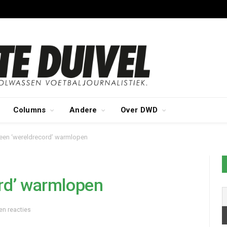
Columns
Andere
Over DWD
een ‘wereldrecord’ warmlopen
rd’ warmlopen
en reacties