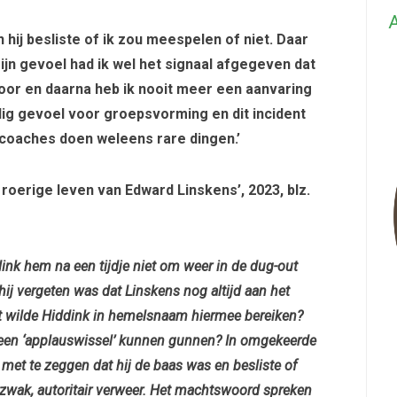
A
en hij besliste of ik zou meespelen of niet. Daar
 mijn gevoel had ik wel het signaal afgegeven dat
voor en daarna heb ik nooit meer een aanvaring
dig gevoel voor groepsvorming en dit incident
coaches doen weleens rare dingen.’
t roerige leven van Edward Linskens’, 2023, blz.
ink hem na een tijdje niet om weer in de dug-out
hij vergeten was dat Linskens nog altijd aan het
at wilde Hiddink in hemelsnaam hiermee bereiken?
 een ‘applauswissel’ kunnen gunnen? In omgekeerde
 met te zeggen dat hij de baas was en besliste of
 zwak, autoritair verweer. Het machtswoord spreken