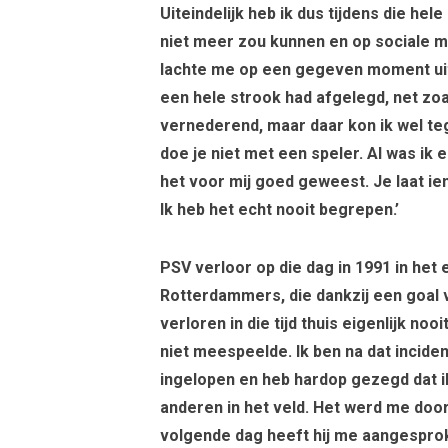
Uiteindelijk heb ik dus tijdens die hel
niet meer zou kunnen en op sociale m
lachte me op een gegeven moment uit 
een hele strook had afgelegd, net zoa
vernederend, maar daar kon ik wel teg
doe je niet met een speler. Al was i
het voor mij goed geweest. Je laat i
Ik heb het echt nooit begrepen.’
PSV verloor op die dag in 1991 in het 
Rotterdammers, die dankzij een goal v
verloren in die tijd thuis eigenlijk no
niet meespeelde. Ik ben na dat incid
ingelopen en heb hardop gezegd dat ik
anderen in het veld. Het werd me doo
volgende dag heeft hij me aangespro