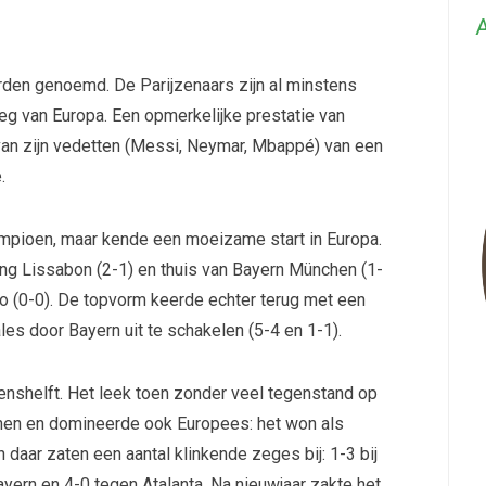
A
rden genoemd. De Parijzenaars zijn al minstens
eg van Europa. Een opmerkelijke prestatie van
 van zijn vedetten (Messi, Neymar, Mbappé) van een
.
mpioen, maar kende een moeizame start in Europa.
ting Lissabon (2-1) en thuis van Bayern München (1-
bao (0-0). De topvorm keerde echter terug met een
les door Bayern uit te schakelen (5-4 en 1-1).
enshelft. Het leek toen zonder veel tegenstand op
venen en domineerde ook Europees: het won als
 daar zaten een aantal klinkende zeges bij: 1-3 bij
ayern en 4-0 tegen Atalanta. Na nieuwjaar zakte het