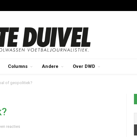
Columns
Andere
Over DWD
al of geopolitiek?
k?
een reacties