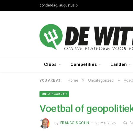
donderdag, augustus 6
Clubs
Competities
Landen
»
»
Home
Uncategorized
Voetb
YOU ARE AT:
UNCATEGORIZED
Voetbal of geopolitie
By
FRANÇOIS COLIN
28 mei 2026
G