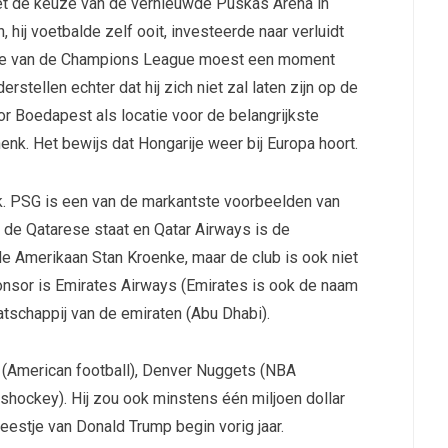
met de keuze van de vernieuwde Puskas Arena in
hij voetbalde zelf ooit, investeerde naar verluidt
finale van de Champions League moest een moment
stellen echter dat hij zich niet zal laten zijn op de
oor Boedapest als locatie voor de belangrijkste
nk. Het bewijs dat Hongarije weer bij Europa hoort.
ek. PSG is een van de markantste voorbeelden van
 de Qatarese staat en Qatar Airways is de
e Amerikaan Stan Kroenke, maar de club is ook niet
onsor is Emirates Airways (Emirates is ook de naam
atschappij van de emiraten (Abu Dhabi).
 (American football), Denver Nuggets (NBA
shockey). Hij zou ook minstens één miljoen dollar
estje van Donald Trump begin vorig jaar.