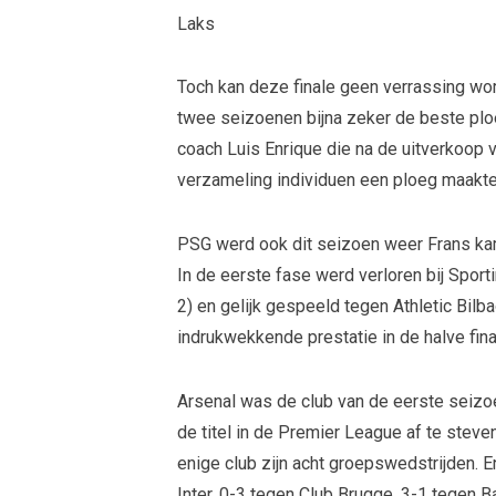
Laks
Toch kan deze finale geen verrassing wo
twee seizoenen bijna zeker de beste plo
coach Luis Enrique die na de uitverkoop
verzameling individuen een ploeg maakte
PSG werd ook dit seizoen weer Frans ka
In de eerste fase werd verloren bij Spor
2) en gelijk gespeeld tegen Athletic Bil
indrukwekkende prestatie in de halve fina
Arsenal was de club van de eerste seizo
de titel in de Premier League af te ste
enige club zijn acht groepswedstrijden. En
Inter, 0-3 tegen Club Brugge, 3-1 tegen B