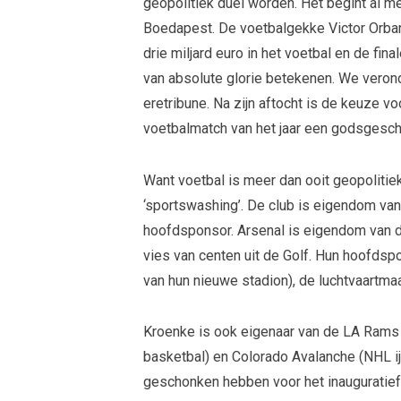
geopolitiek duel worden. Het begint al 
Boedapest. De voetbalgekke Victor Orban, 
drie miljard euro in het voetbal en de 
van absolute glorie betekenen. We veronder
eretribune. Na zijn aftocht is de keuze v
voetbalmatch van het jaar een godsgesche
Want voetbal is meer dan ooit geopoliti
‘sportswashing’. De club is eigendom van
hoofdsponsor. Arsenal is eigendom van d
vies van centen uit de Golf. Hun hoofdsp
van hun nieuwe stadion), de luchtvaartma
Kroenke is ook eigenaar van de LA Rams
basketbal) en Colorado Avalanche (NHL ij
geschonken hebben voor het inauguratiefe