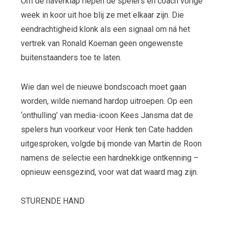
Om de haverklap riepen de spelers en coach vorige
week in koor uit hoe blij ze met elkaar zijn. Die
eendrachtigheid klonk als een signaal om ná het
vertrek van Ronald Koeman geen ongewenste
buitenstaanders toe te laten.
Wie dan wel de nieuwe bondscoach moet gaan
worden, wilde niemand hardop uitroepen. Op een
‘onthulling’ van media-icoon Kees Jansma dat de
spelers hun voorkeur voor Henk ten Cate hadden
uitgesproken, volgde bij monde van Martin de Roon
namens de selectie een hardnekkige ontkenning –
opnieuw eensgezind, voor wat dat waard mag zijn.
STURENDE HAND