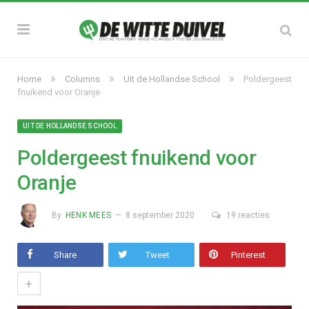
»
»
»
Home
Columns
Uit de Hollandse School
Poldergeest
fnuikend voor Oranje
UIT DE HOLLANDSE SCHOOL
Poldergeest fnuikend voor
Oranje
By
HENK MEES
8 september 2020
19 reacties
Share
Tweet
Pinterest
+