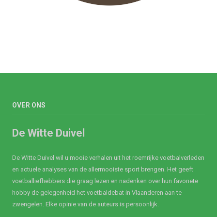
OVER ONS
De Witte Duivel
De Witte Duivel wil u mooie verhalen uit het roemrijke voetbalverleden
en actuele analyses van de allermooiste sport brengen. Het geeft
voetballiefhebbers die graag lezen en nadenken over hun favoriete
hobby de gelegenheid het voetbaldebat in Vlaanderen aan te
zwengelen. Elke opinie van de auteurs is persoonlijk.