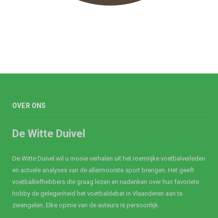
OVER ONS
De Witte Duivel
De Witte Duivel wil u mooie verhalen uit het roemrijke voetbalverleden
en actuele analyses van de allermooiste sport brengen. Het geeft
voetballiefhebbers die graag lezen en nadenken over hun favoriete
hobby de gelegenheid het voetbaldebat in Vlaanderen aan te
zwengelen. Elke opinie van de auteurs is persoonlijk.