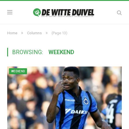
»
»
Home
Columns
(Page 13)
BROWSING:
WEEKEND
WEEKEND