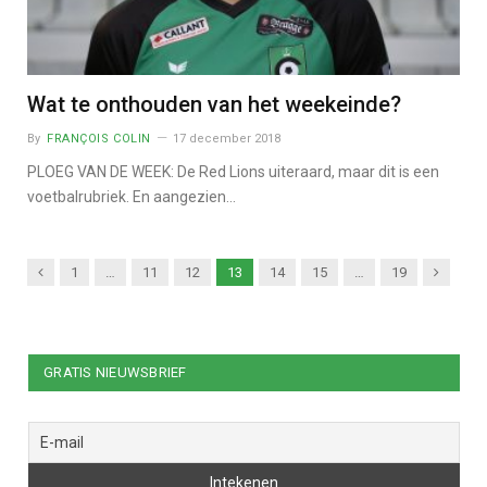
Wat te onthouden van het weekeinde?
By
FRANÇOIS COLIN
17 december 2018
PLOEG VAN DE WEEK: De Red Lions uiteraard, maar dit is een
voetbalrubriek. En aangezien…
Previous
Next
1
…
11
12
13
14
15
…
19
GRATIS NIEUWSBRIEF