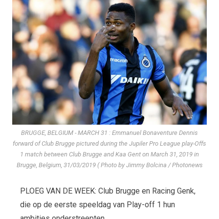
BRUGGE, BELGIUM - MARCH 31 : Emmanuel Bonaventure Dennis
forward of Club Brugge pictured during the Jupiler Pro League play-Offs
1 match between Club Brugge and Kaa Gent on March 31, 2019 in
Brugge, Belgium, 31/03/2019 ( Photo by Jimmy Bolcina / Photonews
PLOEG VAN DE WEEK: Club Brugge en Racing Genk,
die op de eerste speeldag van Play-off 1 hun
ambities onderstreepten