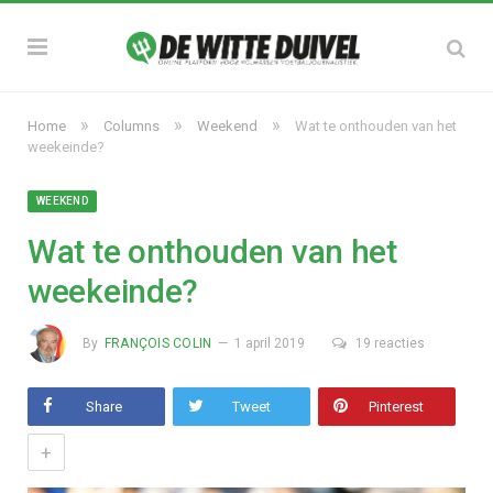
»
»
»
Home
Columns
Weekend
Wat te onthouden van het
weekeinde?
WEEKEND
Wat te onthouden van het
weekeinde?
By
FRANÇOIS COLIN
1 april 2019
19 reacties
Share
Tweet
Pinterest
+