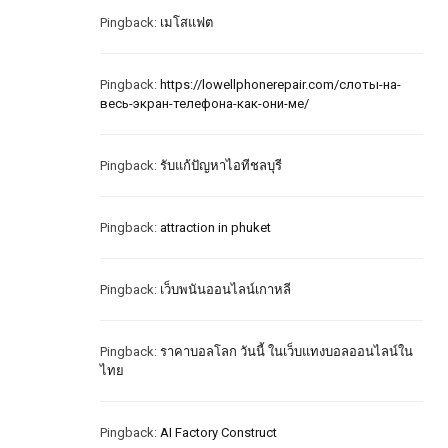
Pingback:
เมโสแฟต
Pingback:
https://lowellphonerepair.com/слоты-на-
весь-экран-телефона-как-они-ме/
Pingback:
รับแก้ปัญหาไอทีชลบุรี
Pingback:
attraction in phuket
Pingback:
เว็บพนันออนไลน์เกาหลี
Pingback:
ราคาบอลโลก วันนี้ ในเว็บแทงบอลออนไลน์ใน
ไทย
Pingback:
AI Factory Construct