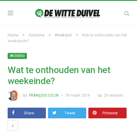
»
»
»
Home
Columns
Weekend
Wat te onthouden van het
weekeinde?
WEEKEND
Wat te onthouden van het
weekeinde?
By
FRANÇOIS COLIN
18 maart 2019
20 reacties
Share
Tweet
Pinterest
+