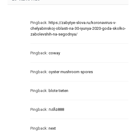
Pingback:
https://zabytye-slova.ru/koronavirus-v-
chelyabinskoj-oblasti-na-30-iyunya-2020-goda-skolko-
zabolevshih-na-segodnya/
Pingback:
coway
Pingback:
oyster mushroom spores
Pingback:
blote tieten
Pingback:
กงล้อ888
Pingback:
next