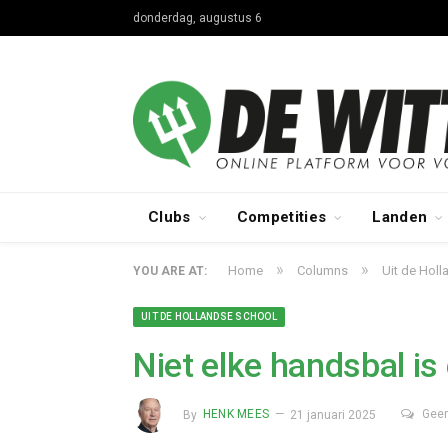
donderdag, augustus 6
Clubs
Competities
Landen
»
»
Home
Columns
Uit de Hol
YOU ARE AT:
UIT DE HOLLANDSE SCHOOL
Niet elke handsbal is
By
HENK MEES
21 januari 2025
Geen