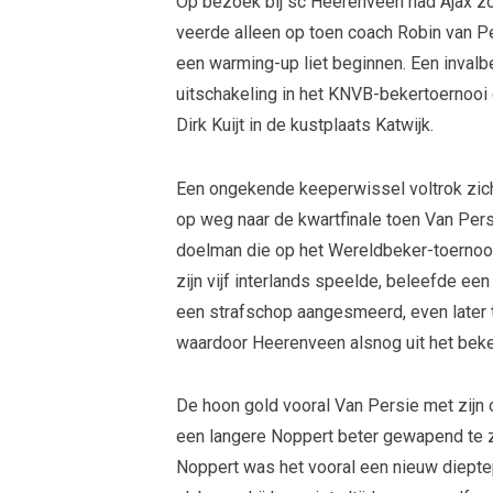
Op bezoek bij sc Heerenveen had Ajax zon
veerde alleen op toen coach Robin van P
een warming-up liet beginnen. Een invalbe
uitschakeling in het KNVB-bekertoernooi 
Dirk Kuijt in de kustplaats Katwijk.
Een ongekende keeperwissel voltrok zic
op weg naar de kwartfinale toen Van Pers
doelman die op het Wereldbeker-toernooi 
zijn vijf interlands speelde, beleefde e
een strafschop aangesmeerd, even later
waardoor Heerenveen alsnog uit het beke
De hoon gold vooral Van Persie met zij
een langere Noppert beter gewapend te zi
Noppert was het vooral een nieuw dieptepu