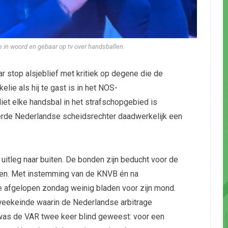
 in woord en gebaar op tv over handsballen.
 stop alsjeblief met kritiek op degene die de
ie als hij te gast is in het NOS-
Niet elke handsbal in het strafschopgebied is
erde Nederlandse scheidsrechter daadwerkelijk een
itleg naar buiten. De bonden zijn beducht voor de
rden. Met instemming van de KNVB én na
 afgelopen zondag weinig bladen voor zijn mond.
 weekeinde waarin de Nederlandse arbitrage
was de VAR twee keer blind geweest: voor een