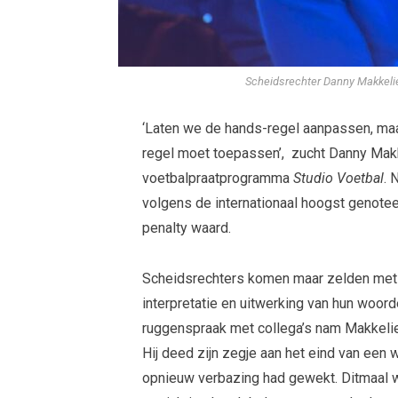
Scheidsrechter Danny Makkelie
‘Laten we de hands-regel aanpassen, maar
regel moet toepassen’, zucht Danny Makkel
voetbalpraatprogramma
Studio Voetbal
. 
volgens de internationaal hoogst genote
penalty waard.
Scheidsrechters komen maar zelden met u
interpretatie en uitwerking van hun woo
ruggenspraak met collega’s nam Makkelie
Hij deed zijn zegje aan het eind van een
opnieuw verbazing had gewekt. Ditmaal 