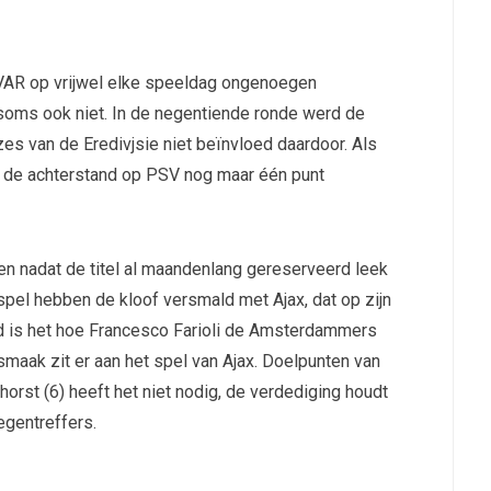
 VAR op vrijwel elke speeldag ongenoegen
soms ook niet. In de negentiende ronde werd de
es van de Eredivjsie niet beïnvloed daardoor. Als
r de achterstand op PSV nog maar één punt
en nadat de titel al maandenlang gereserveerd leek
pel hebben de kloof versmald met Ajax, dat op zijn
nd is het hoe Francesco Farioli de Amsterdammers
smaak zit er aan het spel van Ajax. Doelpunten van
orst (6) heeft het niet nodig, de verdediging houdt
egentreffers.