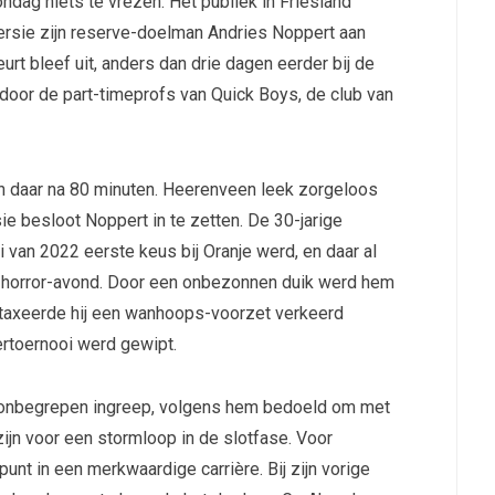
dag niets te vrezen. Het publiek in Friesland
ersie zijn reserve-doelman Andries Noppert aan
urt bleef uit, anders dan drie dagen eerder bij de
door de part-timeprofs van Quick Boys, de club van
h daar na 80 minuten. Heerenveen leek zorgeloos
ie besloot Noppert in te zetten. De 30-jarige
van 2022 eerste keus bij Oranje werd, en daar al
en horror-avond. Door een onbezonnen duik werd hem
 taxeerde hij een wanhoops-voorzet verkeerd
rtoernooi werd gewipt.
n onbegrepen ingreep, volgens hem bedoeld om met
jn voor een stormloop in de slotfase. Voor
nt in een merkwaardige carrière. Bij zijn vorige