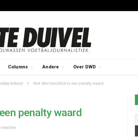
Columns
Andere
Over DWD
»
landse School
Niet elke handsbal is een penalty waard
 een penalty waard
 reacties