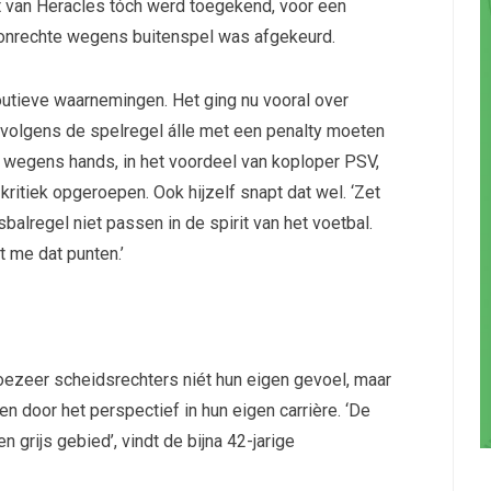
 van Heracles tóch werd toegekend, voor een
 onrechte wegens buitenspel was afgekeurd.
outieve waarnemingen. Het ging nu vooral over
 volgens de spelregel álle met een penalty moeten
p wegens hands, in het voordeel van koploper PSV,
ritiek opgeroepen. Ook hijzelf snapt dat wel. ‘Zet
sbalregel niet passen in de spirit van het voetbal.
st me dat punten.’
oezeer scheidsrechters niét hun eigen gevoel, maar
n door het perspectief in hun eigen carrière. ‘De
n grijs gebied’, vindt de bijna 42-jarige