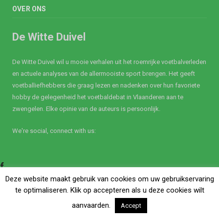
OVER ONS
De Witte Duivel
De Witte Duivel wil u mooie verhalen uit het roemrijke voetbalverleden
en actuele analyses van de allermooiste sport brengen. Het geeft
voetballiefhebbers die graag lezen en nadenken over hun favoriete
hobby de gelegenheid het voetbaldebat in Vlaanderen aan te
zwengelen. Elke opinie van de auteurs is persoonlijk.
We're social, connect with us:
Facebook
Twitter
Deze website maakt gebruik van cookies om uw gebruikservaring
te optimaliseren. Klik op accepteren als u deze cookies wilt
aanvaarden.
Accept