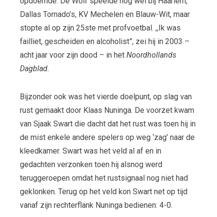
opdoemde. De Wolf speelde nog wel bij Haarlem,
Dallas Tornado’s, KV Mechelen en Blauw-Wit, maar
stopte al op zijn 25
ste
met profvoetbal. ,,Ik was
failliet, gescheiden en alcoholist”, zei hij in 2003 –
acht jaar voor zijn dood – in het
Noordhollands
Dagblad.
Bijzonder ook was het vierde doelpunt, op slag van
rust gemaakt door Klaas Nuninga. De voorzet kwam
van Sjaak Swart die dacht dat het rust was toen hij in
de mist enkele andere spelers op weg ‘zag’ naar de
kleedkamer. Swart was het veld al af en in
gedachten verzonken toen hij alsnog werd
teruggeroepen omdat het rustsignaal nog niet had
geklonken. Terug op het veld kon Swart net op tijd
vanaf zijn rechterflank Nuninga bedienen: 4-0.