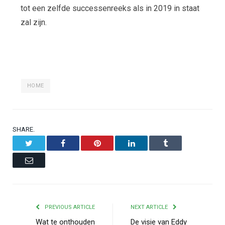
tot een zelfde successenreeks als in 2019 in staat
zal zijn.
HOME
SHARE.
Twitter
Facebook
Pinterest
LinkedIn
Tumblr
Email
PREVIOUS ARTICLE
NEXT ARTICLE
Wat te onthouden
De visie van Eddy