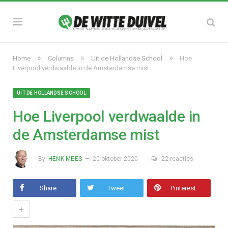
»
»
»
Home
Columns
Uit de Hollandse School
Hoe
Liverpool verdwaalde in de Amsterdamse mist
UIT DE HOLLANDSE SCHOOL
Hoe Liverpool verdwaalde in
de Amsterdamse mist
By
HENK MEES
20 oktober 2020
22 reacties
Share
Tweet
Pinterest
+