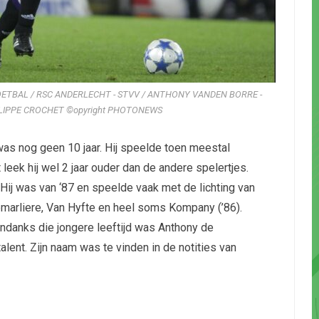
OETBAL / RSC ANDERLECHT - STVV / ANTHONY VANDEN BORRE -
ILIPPE CROCHET ©opyright PHOTONEWS
 was nog geen 10 jaar. Hij speelde toen meestal
 leek hij wel 2 jaar ouder dan de andere spelertjes.
. Hij was van ‘87 en speelde vaak met de lichting van
marliere, Van Hyfte en heel soms Kompany (’86).
Ondanks die jongere leeftijd was Anthony de
alent. Zijn naam was te vinden in de notities van