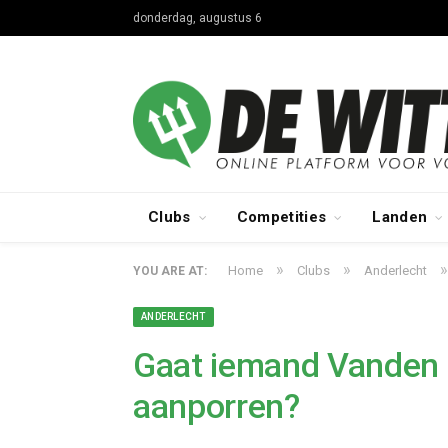
donderdag, augustus 6
Clubs
Competities
Landen
»
»
»
Home
Clubs
Anderlecht
YOU ARE AT:
ANDERLECHT
Gaat iemand Vanden 
aanporren?