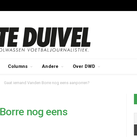
Columns
Andere
Over DWD
Gaat iemand Vanden Borre nog eens aanporren?
Borre nog eens