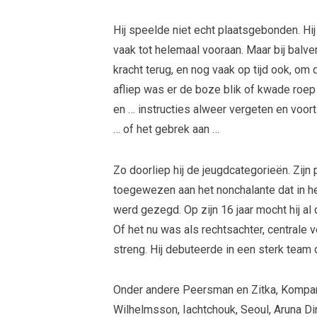
Hij speelde niet echt plaatsgebonden. Hij
vaak tot helemaal vooraan. Maar bij balver
kracht terug, en nog vaak op tijd ook, om
afliep was er de boze blik of kwade roep 
en … instructies alweer vergeten en voor
… of het gebrek aan …
Zo doorliep hij de jeugdcategorieën. Zi
toegewezen aan het nonchalante dat in he
werd gezegd. Op zijn 16 jaar mocht hij al
Of het nu was als rechtsachter, centrale v
streng. Hij debuteerde in een sterk team
Onder andere Peersman en Zitka, Kompany
Wilhelmsson, Iachtchouk, Seoul, Aruna Di