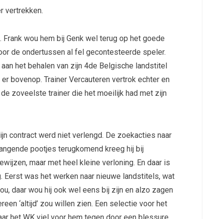
er vertrekken.
 Frank wou hem bij Genk wel terug op het goede
oor de ondertussen al fel gecontesteerde speler.
aan het behalen van zijn 4de Belgische landstitel
r bovenop. Trainer Vercauteren vertrok echter en
de zoveelste trainer die het moeilijk had met zijn
ijn contract werd niet verlengd. De zoekacties naar
angende pootjes terugkomend kreeg hij bij
wijzen, maar met heel kleine verloning. En daar is
. Eerst was het werken naar nieuwe landstitels, wat
ou, daar wou hij ook wel eens bij zijn en alzo zagen
en ‘altijd’ zou willen zien. Een selectie voor het
r het WK viel voor hem tegen door een blessure.