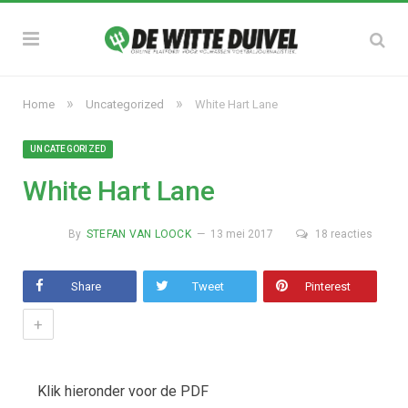
»
»
Home
Uncategorized
White Hart Lane
UNCATEGORIZED
White Hart Lane
By
STEFAN VAN LOOCK
13 mei 2017
18 reacties
Share
Tweet
Pinterest
+
Klik hieronder voor de PDF