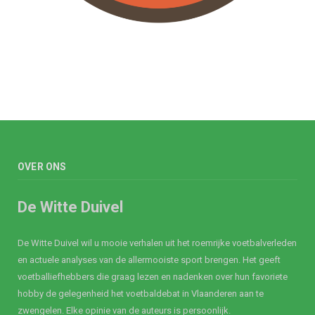
OVER ONS
De Witte Duivel
De Witte Duivel wil u mooie verhalen uit het roemrijke voetbalverleden
en actuele analyses van de allermooiste sport brengen. Het geeft
voetballiefhebbers die graag lezen en nadenken over hun favoriete
hobby de gelegenheid het voetbaldebat in Vlaanderen aan te
zwengelen. Elke opinie van de auteurs is persoonlijk.