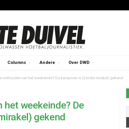
Columns
Andere
Over DWD
e onthouden van het weekeinde? De kampioen is (zonder mirakel) gekend
n het weekeinde? De
mirakel) gekend