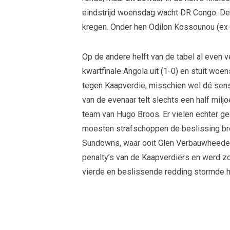
eindstrijd woensdag wacht DR Congo. De
kregen. Onder hen Odilon Kossounou (ex-
Op de andere helft van de tabel al even v
kwartfinale Angola uit (1-0) en stuit wo
tegen Kaapverdië, misschien wel dé sens
van de evenaar telt slechts een half milj
team van Hugo Broos. Er vielen echter gee
moesten strafschoppen de beslissing b
Sundowns, waar ooit Glen Verbauwheede on
penalty’s van de Kaapverdiërs en werd zo
vierde en beslissende redding stormde hi