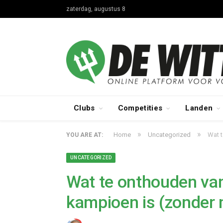
zaterdag, augustus 8
Clubs
Competities
Landen
»
»
Home
Uncategorized
Wat t
YOU ARE AT:
UNCATEGORIZED
Wat te onthouden va
kampioen is (zonder 