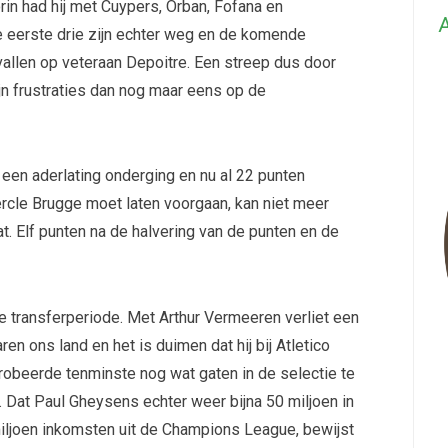
in had hij met Cuypers, Orban, Fofana en
A
 eerste drie zijn echter weg en de komende
llen op veteraan Depoitre. Een streep dus door
jn frustraties dan nog maar eens op de
een aderlating onderging en nu al 22 punten
ercle Brugge moet laten voorgaan, kan niet meer
t. Elf punten na de halvering van de punten en de
 transferperiode. Met Arthur Vermeeren verliet een
ren ons land en het is duimen dat hij bij Atletico
robeerde tenminste nog wat gaten in de selectie te
t. Dat Paul Gheysens echter weer bijna 50 miljoen in
iljoen inkomsten uit de Champions League, bewijst