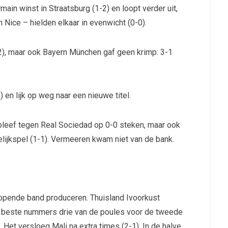
rmain winst in Straatsburg (1-2) en loopt verder uit,
 Nice – hielden elkaar in evenwicht (0-0).
2), maar ook Bayern München gaf geen krimp: 3-1
 en lijk op weg naar een nieuwe titel.
 bleef tegen Real Sociedad op 0-0 steken, maar ook
lijkspel (1-1). Vermeeren kwam niet van de bank.
 lopende band produceren. Thuisland Ivoorkust
de beste nummers drie van de poules voor de tweede
. Het versloeg Mali na extra times (2-1). In de halve