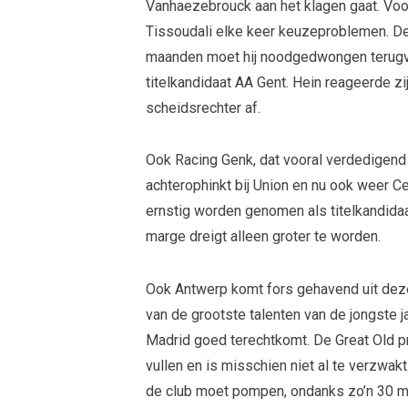
Vanhaezebrouck aan het klagen gaat. Voor
Tissoudali elke keer keuzeproblemen. De
maanden moet hij noodgedwongen terugva
titelkandidaat AA Gent. Hein reageerde zi
scheidsrechter af.
Ook Racing Genk, dat vooral verdedigend 
achterophinkt bij Union en nu ook weer C
ernstig worden genomen als titelkandidaa
marge dreigt alleen groter te worden.
Ook Antwerp komt fors gehavend uit deze
van de grootste talenten van de jongste ja
Madrid goed terechtkomt. De Great Old p
vullen en is misschien niet al te verzwak
de club moet pompen, ondanks zo’n 30 m