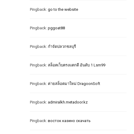
Pingback:
go to the website
Pingback:
pggoat88
Pingback:
กำจัดปลวกชลบุรี
Pingback:
สล็อตเว็บตรงแตกดี อันดับ 1 Lsm99
Pingback:
ค่ายสล็อตมาใหม่ DragoonSoft
Pingback:
admiralkh.metadoor.kz
Pingback:
восток казино скачать