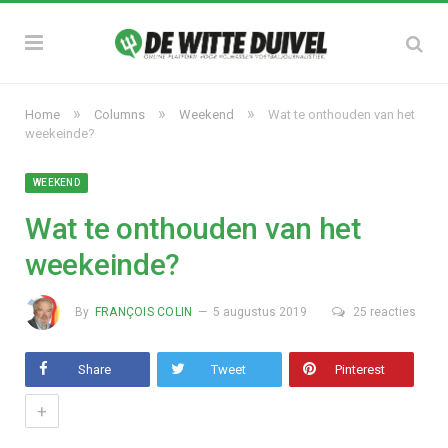
»
»
»
Home
Columns
Weekend
Wat te onthouden van het
weekeinde?
WEEKEND
Wat te onthouden van het
weekeinde?
By
FRANÇOIS COLIN
5 augustus 2019
25 reacties
Share
Tweet
Pinterest
+