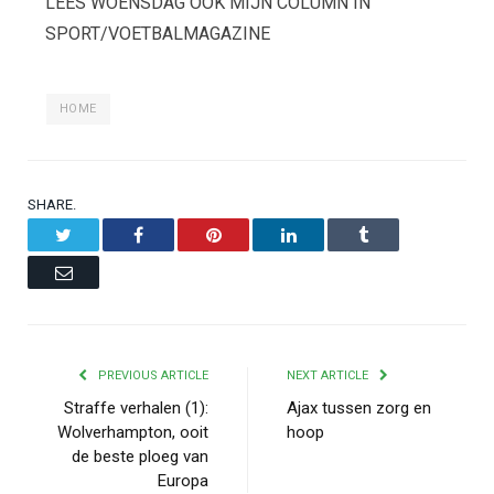
LEES WOENSDAG OOK MIJN COLUMN IN
SPORT/VOETBALMAGAZINE
HOME
SHARE.
Twitter
Facebook
Pinterest
LinkedIn
Tumblr
Email
PREVIOUS ARTICLE
NEXT ARTICLE
Straffe verhalen (1):
Ajax tussen zorg en
Wolverhampton, ooit
hoop
de beste ploeg van
Europa