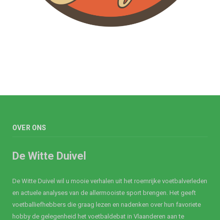
OVER ONS
De Witte Duivel
De Witte Duivel wil u mooie verhalen uit het roemrijke voetbalverleden
en actuele analyses van de allermooiste sport brengen. Het geeft
voetballiefhebbers die graag lezen en nadenken over hun favoriete
hobby de gelegenheid het voetbaldebat in Vlaanderen aan te