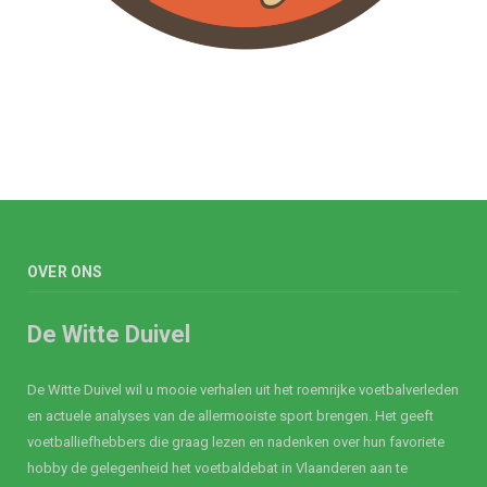
OVER ONS
De Witte Duivel
De Witte Duivel wil u mooie verhalen uit het roemrijke voetbalverleden
en actuele analyses van de allermooiste sport brengen. Het geeft
voetballiefhebbers die graag lezen en nadenken over hun favoriete
hobby de gelegenheid het voetbaldebat in Vlaanderen aan te