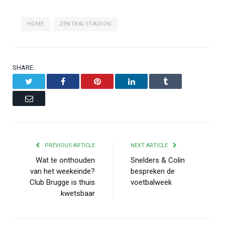
HOME
ZENTRALSTADION
SHARE.
Twitter
Facebook
Pinterest
LinkedIn
Tumblr
Email
PREVIOUS ARTICLE
NEXT ARTICLE
Wat te onthouden
Snelders & Colin
van het weekeinde?
bespreken de
Club Brugge is thuis
voetbalweek
kwetsbaar