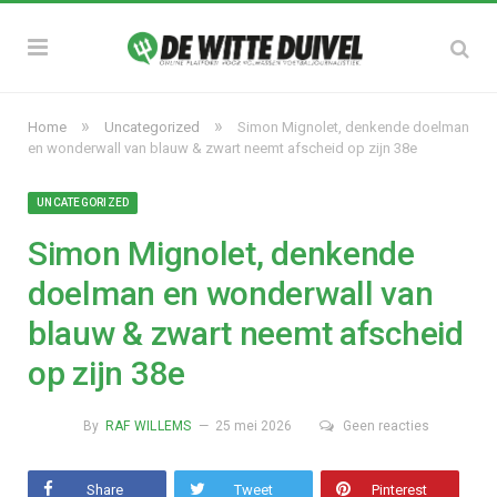
»
»
Home
Uncategorized
Simon Mignolet, denkende doelman
en wonderwall van blauw & zwart neemt afscheid op zijn 38e
UNCATEGORIZED
Simon Mignolet, denkende
doelman en wonderwall van
blauw & zwart neemt afscheid
op zijn 38e
By
RAF WILLEMS
25 mei 2026
Geen reacties
Share
Tweet
Pinterest