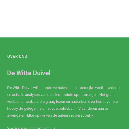
OVER ONS
De Witte Duivel
De Witte Duivel wil u mooie verhalen uit het roemrijke voetbalverleden
en actuele analyses van de allermooiste sport brengen. Het geeft
voetballiefhebbers die graag lezen en nadenken over hun favoriete
hobby de gelegenheid het voetbaldebat in Vlaanderen aan te
zwengelen. Elke opinie van de auteurs is persoonlijk.
We're social, connect with us: