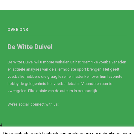
OVER ONS
De Witte Duivel
De Witte Duivel wil u mooie verhalen uit het roemrijke voetbalverleden
en actuele analyses van de allermooiste sport brengen. Het geeft
voetballiefhebbers die graag lezen en nadenken over hun favoriete
hobby de gelegenheid het voetbaldebat in Vlaanderen aan te
zwengelen. Elke opinie van de auteurs is persoonlijk.
We're social, connect with us:
Facebook
Twitter
Deze website maakt gebruik van cookies om uw gebruikservaring