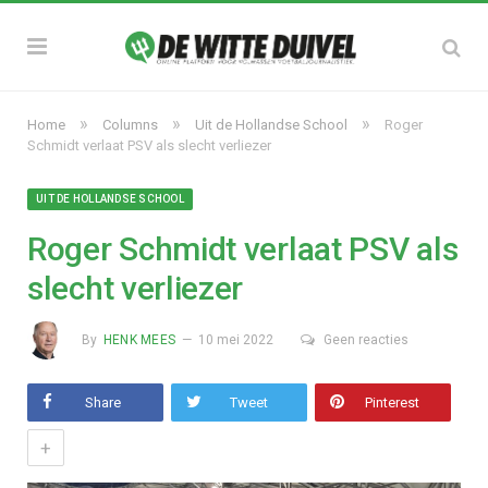
»
»
»
Home
Columns
Uit de Hollandse School
Roger
Schmidt verlaat PSV als slecht verliezer
UIT DE HOLLANDSE SCHOOL
Roger Schmidt verlaat PSV als
slecht verliezer
By
HENK MEES
10 mei 2022
Geen reacties
Share
Tweet
Pinterest
+