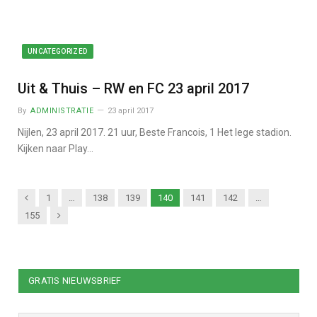
UNCATEGORIZED
Uit & Thuis – RW en FC 23 april 2017
By
ADMINISTRATIE
23 april 2017
Nijlen, 23 april 2017. 21 uur, Beste Francois, 1 Het lege stadion.
Kijken naar Play…
Previous
1
…
138
139
140
141
142
…
Next
155
GRATIS NIEUWSBRIEF