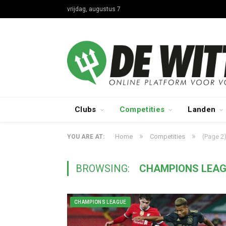
vrijdag, augustus 7
Clubs
Competities
Landen
»
»
Home
Competities
(Page 2
YOU ARE AT:
BROWSING:
CHAMPIONS LEA
CHAMPIONS LEAGUE