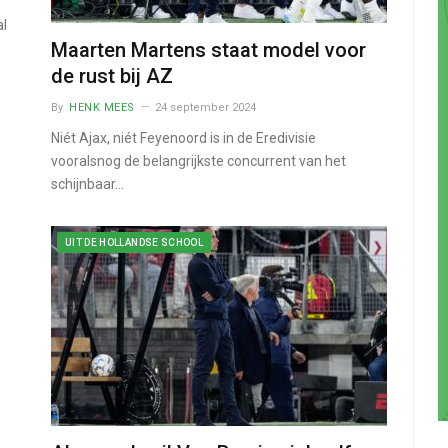
al
Maarten Martens staat model voor
de rust bij AZ
By
HENK MEES
24 september 2024
Niét Ajax, niét Feyenoord is in de Eredivisie
vooralsnog de belangrijkste concurrent van het
schijnbaar…
UIT DE HOLLANDSE SCHOOL