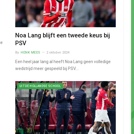
Noa Lang blijft een tweede keus bij
PSV
te
By
HENK MEES
2 oktober 2024
Een heel jaar lang al heeft Noa Lang geen volledige
wedstrijd meer gespeeld bij PSV.…
UIT DE HOLLANDSE SCHOOL