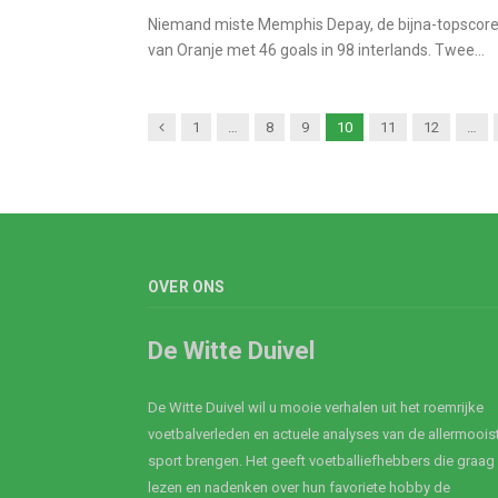
Niemand miste Memphis Depay, de bijna-topscore
van Oranje met 46 goals in 98 interlands. Twee…
Previous
1
…
8
9
10
11
12
…
OVER ONS
De Witte Duivel
De Witte Duivel wil u mooie verhalen uit het roemrijke
voetbalverleden en actuele analyses van de allermoois
sport brengen. Het geeft voetballiefhebbers die graag
lezen en nadenken over hun favoriete hobby de