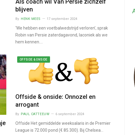
Als coach wil Van Persie zichzelf
blijven
A
By
HENK MEES
17 september 2024
‘We hebben een voetbalwedstrijd verloren’, sprak
Robin van Persie zaterdagavond, laconiek als we
hem kennen.…
OFFSIDE & ONSIDE
Offside & onside: Onnozel en
arrogant
By
PAUL CATTEEUW
6 september 2024
nje
Offside Het gemiddelde weeksalaris in de Premier
League is 72.000 pond (€ 85.300). Bij Chelsea…