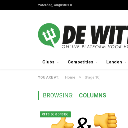
zaterdag, augustus 8
Clubs
Competities
Landen
»
Home
(Page 10)
YOU ARE AT:
BROWSING:
COLUMNS
OFFSIDE & ONSIDE