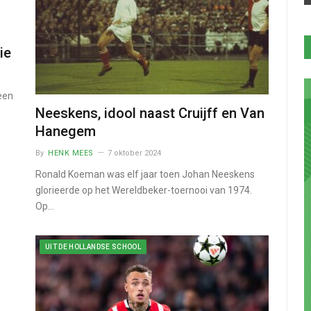
ie
een
Neeskens, idool naast Cruijff en Van
Hanegem
By
HENK MEES
7 oktober 2024
Ronald Koeman was elf jaar toen Johan Neeskens
glorieerde op het Wereldbeker-toernooi van 1974.
Op…
UIT DE HOLLANDSE SCHOOL