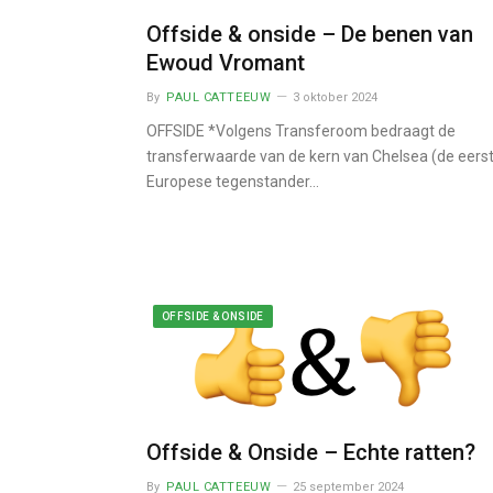
Offside & onside – De benen van
Ewoud Vromant
By
PAUL CATTEEUW
3 oktober 2024
OFFSIDE *Volgens Transferoom bedraagt de
transferwaarde van de kern van Chelsea (de eers
Europese tegenstander…
OFFSIDE & ONSIDE
Offside & Onside – Echte ratten?
By
PAUL CATTEEUW
25 september 2024