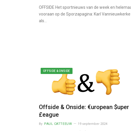
OFFSIDE Het sportnieuws van de week en helema
vooraan op de Sporzapagina: Karl Vannieuwkerke
als…
OFFSIDE & ONSIDE
Offside & Onside: €uropean $uper
£eague
By
PAUL CATTEEUW
19 september 2024