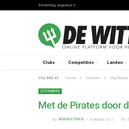
donderdag, augustus 6
Clubs
Competities
Landen
»
»
Home
Columns
City Pirates
YOU ARE AT:
CITY PIRATES
Met de Pirates door de
By
ADMINISTRATIE
8 oktober 2017
2