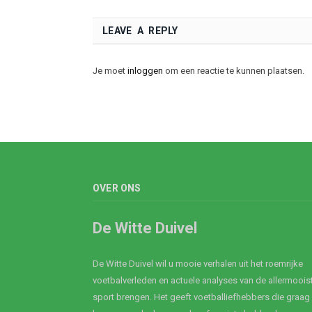
LEAVE A REPLY
Je moet
inloggen
om een reactie te kunnen plaatsen.
OVER ONS
De Witte Duivel
De Witte Duivel wil u mooie verhalen uit het roemrijke
voetbalverleden en actuele analyses van de allermoois
sport brengen. Het geeft voetballiefhebbers die graag