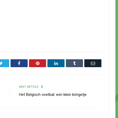
Twitter
Facebook
Pinterest
LinkedIn
Tumblr
Email
E
NEXT ARTICLE
)
Het Belgisch voetbal: een klein kringetje