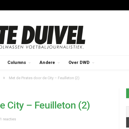
Columns
Andere
Over DWD
»
Met de Pirates door de City – Feuilleton (2)
 City – Feuilleton (2)
1 reacties