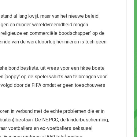
tand al lang kwijt, maar van het nieuwe beleid
mogen en minder wereldvreemdheid mogen
e, religieuze en commerciële boodschappen’ op de
 einde van de wereldoorlog herinneren is toch geen
she bond besliste, uit vrees voor een fikse boete
n ‘poppy’ op de spelersshirts aan te brengen voor
ervolgd door de FIFA omdat er geen toeschouwers
horen in verband met de echte problemen die er in
arbuiten) bestaan. De NSPCC, de kinderbescherming,
waar voetballers en ex-voetballers seksueel
 Er waren gisteren al 860 telefoontjes