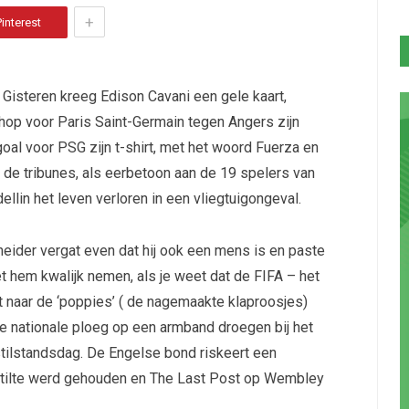
+
Pinterest
. Gisteren kreeg Edison Cavani een gele kaart,
chop voor Paris Saint-Germain tegen Angers zijn
e goal voor PSG zijn t-shirt, met het woord Fuerza en
 de tribunes, als eerbetoon aan de 19 spelers van
llin het leven verloren in een vliegtuigongeval.
ider vergat even dat hij ook een mens is en paste
het hem kwalijk nemen, als je weet dat de FIFA – het
naar de ‘poppies’ ( de nagemaakte klaproosjes)
e nationale ploeg op een armband droegen bij het
tilstandsdag. De Engelse bond riskeert een
stilte werd gehouden en The Last Post op Wembley