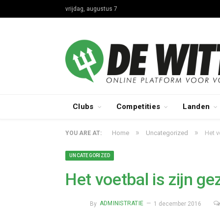
vrijdag, augustus 7
Clubs
Competities
Landen
»
»
Home
Uncategorized
Het v
YOU ARE AT:
UNCATEGORIZED
Het voetbal is zijn g
By
ADMINISTRATIE
1 december 2016