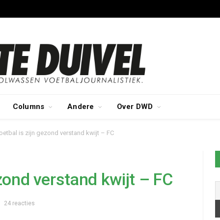
Columns
Andere
Over DWD
oetbal is zijn gezond verstand kwijt – FC
ezond verstand kwijt – FC
24 reacties