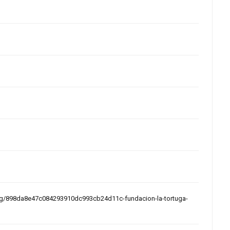
ong/898da8e47c084293910dc993cb24d11c-fundacion-la-tortuga-