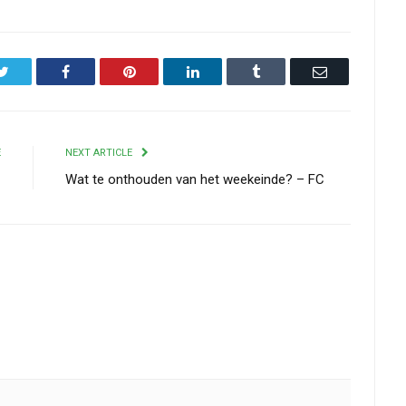
Twitter
Facebook
Pinterest
LinkedIn
Tumblr
Email
E
NEXT ARTICLE
C
Wat te onthouden van het weekeinde? – FC