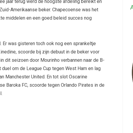
ee jaar terug werd de hoogste afdeling bereikt en
A
 Zuid-Amerikaanse beker. Chapecoense was het
te middelen en een goed beleid succes nog
d. Er was gisteren toch ook nog een sprankeltje
nedine, scoorde bij zijn debuut in de beker voor
gin dit seizoen door Mourinho verbannen naar de B-
het duel om de League Cup tegen West Ham en lag
van Manchester United. En tot slot Oscarine
se Baroka FC, scoorde tegen Orlando Pirates in de
l.