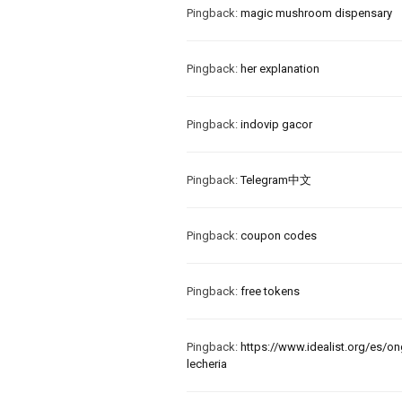
Pingback:
magic mushroom dispensary​
Pingback:
her explanation
Pingback:
indovip gacor
Pingback:
Telegram中文
Pingback:
coupon codes
Pingback:
free tokens
Pingback:
https://www.idealist.org/es/
lecheria