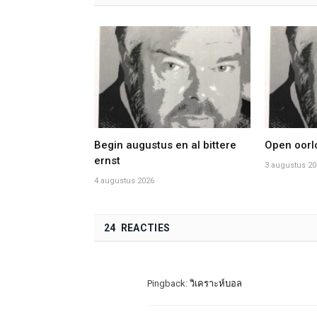
Begin augustus en al bittere
Open oorlo
ernst
3 augustus 20
4 augustus 2026
24 REACTIES
Pingback:
วิเคราะห์บอล