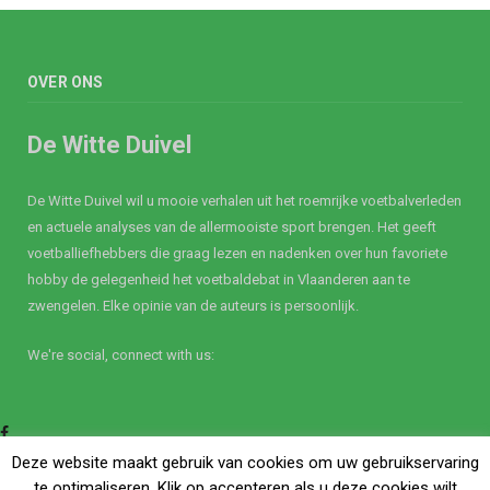
OVER ONS
De Witte Duivel
De Witte Duivel wil u mooie verhalen uit het roemrijke voetbalverleden
en actuele analyses van de allermooiste sport brengen. Het geeft
voetballiefhebbers die graag lezen en nadenken over hun favoriete
hobby de gelegenheid het voetbaldebat in Vlaanderen aan te
zwengelen. Elke opinie van de auteurs is persoonlijk.
We're social, connect with us:
Facebook
Twitter
Deze website maakt gebruik van cookies om uw gebruikservaring
te optimaliseren. Klik op accepteren als u deze cookies wilt