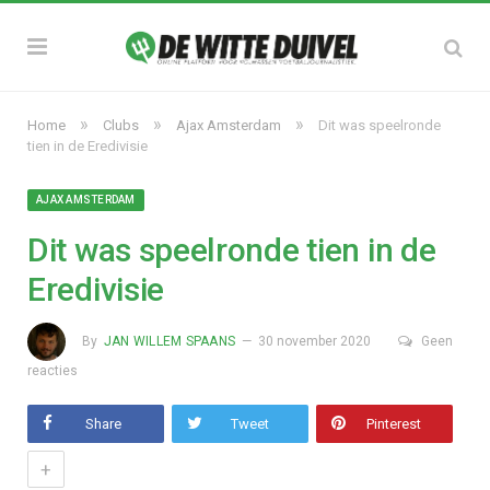
»
»
»
Home
Clubs
Ajax Amsterdam
Dit was speelronde
tien in de Eredivisie
AJAX AMSTERDAM
Dit was speelronde tien in de
Eredivisie
By
JAN WILLEM SPAANS
30 november 2020
Geen
reacties
Share
Tweet
Pinterest
+