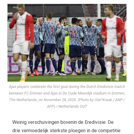
Ajax players celebrate the first goal during the Dutch Eredivisie match
between FC Emmen and Ajax in De Oude Meerdijk stadium in Emmen,
The Netherlands, on November 28, 2020. (Photo by Olaf Kraak / ANP /
AFP) / Netherlands OUT
Weinig verschuivingen bovenin de Eredivisie. De
drie vermoedelijk sterkste ploegen in de competitie