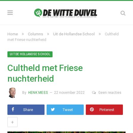
»
»
»
Home
Columns
Uit de Hollandse School
Cultheld
met Friese nuchterheid
UIT DE HOLLANDSE SCHOOL
Cultheld met Friese
nuchterheid
By
HENK MEES
22 november 2022
Geen reacties
Share
Tweet
Pinterest
+