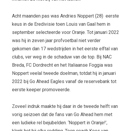
Acht maanden pas was Andries Noppert (28) eerste
keus in de Eredivisie toen Louis van Gaal hem in
september selecteerde voor Oranje. Tot januari 2022
was hij in zeven jaar profvoetbal niet verder
gekomen dan 17 wedstrijden in het eerste elftal van
clubs, ver weg in de schaduw van de top. Bij NAC
Breda, FC Dordrecht en het Italiaanse Foggia was
Noppert veelal tweede doelman, totdat hij in januari
2022 bij Go Ahead Eagles vanaf de reservebank tot
eerste keeper promoveerde.
Zoveel indruk maakte hij daar in de tweede helft van
vorig seizoen dat de fans van Go Ahead hem met
een ludieke rel bejubelden. ‘Noppert in Oranje!’,
klonk het bij elke redding. Toen coach Kees van