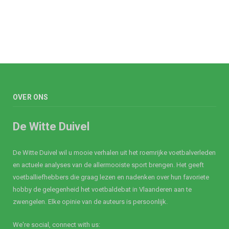
OVER ONS
De Witte Duivel
De Witte Duivel wil u mooie verhalen uit het roemrijke voetbalverleden
en actuele analyses van de allermooiste sport brengen. Het geeft
voetballiefhebbers die graag lezen en nadenken over hun favoriete
hobby de gelegenheid het voetbaldebat in Vlaanderen aan te
zwengelen. Elke opinie van de auteurs is persoonlijk.
We're social, connect with us: