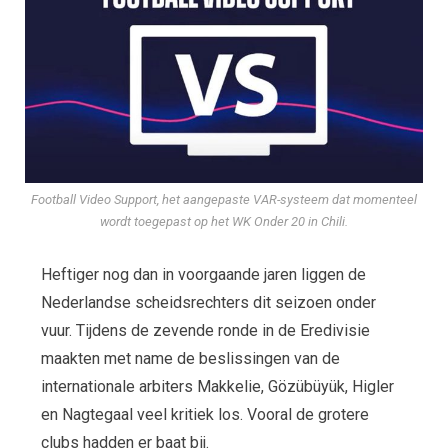
Football Video Support, het aangepaste VAR-systeem dat momenteel
wordt toegepast op het WK Onder 20 in Chili.
Heftiger nog dan in voorgaande jaren liggen de
Nederlandse scheidsrechters dit seizoen onder
vuur. Tijdens de zevende ronde in de Eredivisie
maakten met name de beslissingen van de
internationale arbiters Makkelie, Gözübüyük, Higler
en Nagtegaal veel kritiek los. Vooral de grotere
clubs hadden er baat bij.