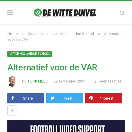
»
»
»
Home
Columns
Uit de Hollandse School
Alternatief
voor de VAR
UIT DE HOLLANDSE SCHOOL
Alternatief voor de VAR
By
HENK MEES
29 september 2025
Geen reacties
Share
Tweet
Pinterest
+