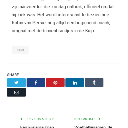
zijn aanvoerder, die zondag ontbrak, officieel omdat
hij ziek was. Het wordt interessant te bezien hoe
Robin van Persie, nog altijd een beginnend coach,
omgaat met de binnenbrandjes in de Kuip.
HOME
SHARE.
Twitter
Facebook
Pinterest
LinkedIn
Tumblr
Email
PREVIOUS ARTICLE
NEXT ARTICLE
Een wielerseizoen
Voetbalbijnamen: de