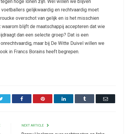
tegen hoge lonen zijn. Wel willen we blijven
 voetballers gelijkwaardig en rechtvaardig moet
roucke overschot van gelijk en is het misschien
nt waarom blijft de maatschappij accepteren dat wie
bijdraagt dan een selecte groep? Dat is een
 onrechtvaardig, maar bij De Witte Duivel willen we
 ook in Francs Borains heeft begrepen.
Twitter
Facebook
Pinterest
LinkedIn
Tumblr
Email
E
NEXT ARTICLE