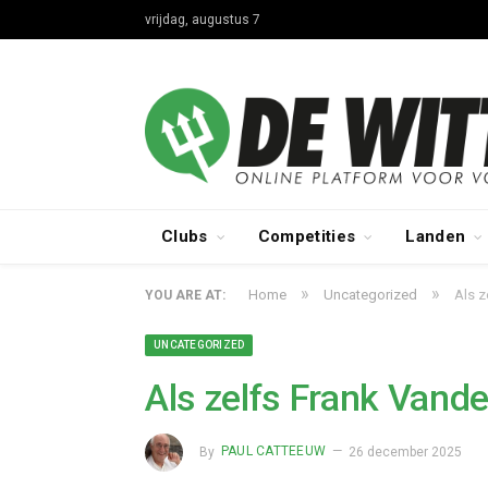
vrijdag, augustus 7
Clubs
Competities
Landen
»
»
Home
Uncategorized
Als z
YOU ARE AT:
UNCATEGORIZED
Als zelfs Frank Vand
By
PAUL CATTEEUW
26 december 2025