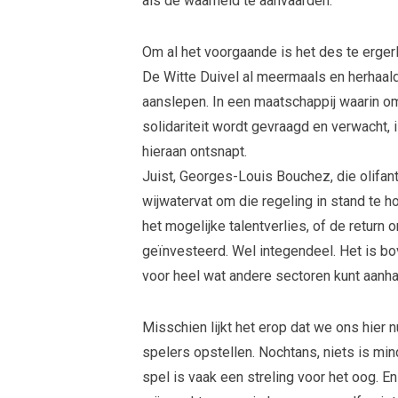
als de waarheid te aanvaarden.
Om al het voorgaande is het des te erger
De Witte Duivel al meermaals en herhaald
aanslepen. In een maatschappij waarin om
solidariteit wordt gevraagd en verwacht,
hieraan ontsnapt.
Juist, Georges-Louis Bouchez, die olifant 
wijwatervat om die regeling in stand te h
het mogelijke talentverlies, of de return
geïnvesteerd. Wel integendeel. Het is bo
voor heel wat andere sectoren kunt aanha
Misschien lijkt het erop dat we ons hier n
spelers opstellen. Nochtans, niets is min
spel is vaak een streling voor het oog. E