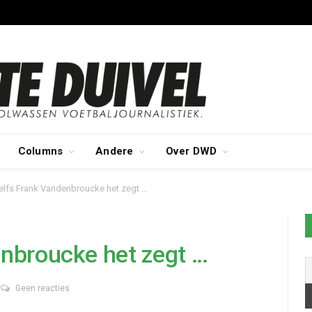
Columns
Andere
Over DWD
elfs Frank Vandenbroucke het zegt …
enbroucke het zegt …
Geen reacties