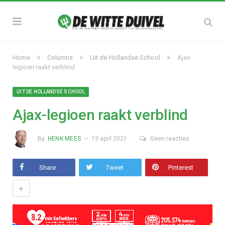
»
»
»
Home
Columns
Uit de Hollandse School
Ajax-
legioen raakt verblind
UIT DE HOLLANDSE SCHOOL
Ajax-legioen raakt verblind
By
HENK MEES
13 april 2021
Geen reacties
Share
Tweet
Pinterest
+