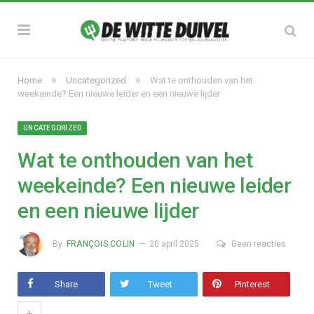
»
»
Home
Uncategorized
Wat te onthouden van het
weekeinde? Een nieuwe leider en een nieuwe lijder
UNCATEGORIZED
Wat te onthouden van het
weekeinde? Een nieuwe leider
en een nieuwe lijder
By
FRANÇOIS COLIN
20 april 2025
Geen reacties
Share
Tweet
Pinterest
+