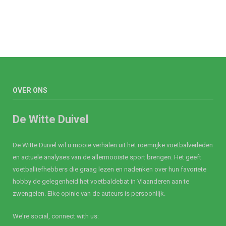
OVER ONS
De Witte Duivel
De Witte Duivel wil u mooie verhalen uit het roemrijke voetbalverleden
en actuele analyses van de allermooiste sport brengen. Het geeft
voetballiefhebbers die graag lezen en nadenken over hun favoriete
hobby de gelegenheid het voetbaldebat in Vlaanderen aan te
zwengelen. Elke opinie van de auteurs is persoonlijk.
We're social, connect with us: