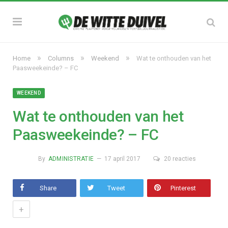
»
»
»
Home
Columns
Weekend
Wat te onthouden van het
Paasweekeinde? – FC
WEEKEND
Wat te onthouden van het
Paasweekeinde? – FC
By
ADMINISTRATIE
17 april 2017
20 reacties
Share
Tweet
Pinterest
+