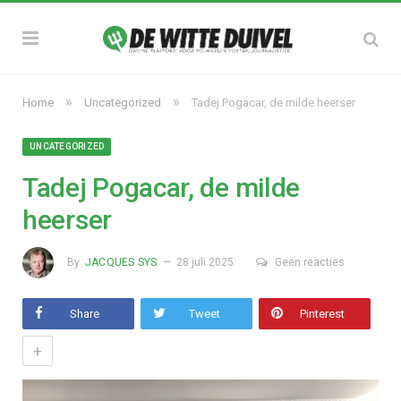
»
»
Home
Uncategorized
Tadej Pogacar, de milde heerser
UNCATEGORIZED
Tadej Pogacar, de milde
heerser
By
JACQUES SYS
28 juli 2025
Geen reacties
Share
Tweet
Pinterest
+