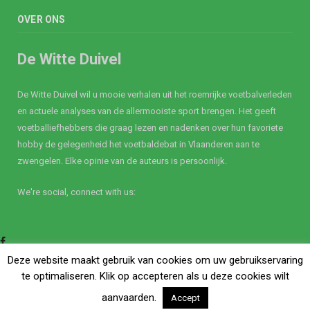
OVER ONS
De Witte Duivel
De Witte Duivel wil u mooie verhalen uit het roemrijke voetbalverleden
en actuele analyses van de allermooiste sport brengen. Het geeft
voetballiefhebbers die graag lezen en nadenken over hun favoriete
hobby de gelegenheid het voetbaldebat in Vlaanderen aan te
zwengelen. Elke opinie van de auteurs is persoonlijk.
We're social, connect with us:
Facebook
Twitter
Deze website maakt gebruik van cookies om uw gebruikservaring
te optimaliseren. Klik op accepteren als u deze cookies wilt
aanvaarden.
Accept