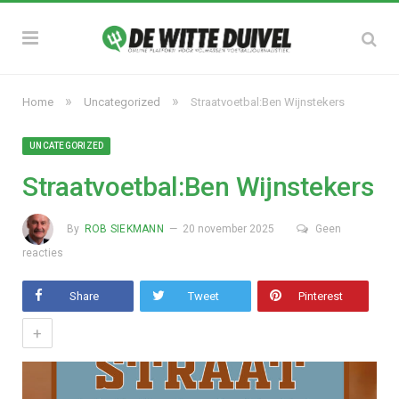
»
»
Home
Uncategorized
Straatvoetbal:Ben Wijnstekers
UNCATEGORIZED
Straatvoetbal:Ben Wijnstekers
By
ROB SIEKMANN
20 november 2025
Geen
reacties
Share
Tweet
Pinterest
+