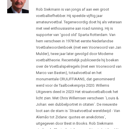
Rob Siekmann is van jongs af aan een groot
voetballiefhebber. Hij speelde vijftig jaar
amateurvoetbal. Tegenwoordig doet hij als veteraan
met veel enthousiasme aan road running. Hij is
supporter van 'good old' Sparta Rotterdam. Van
hem verscheen in 1978 het eerste Nederlandse
Voetbalwoordenboek (met een Voorwoord van Jan
Mulder), twee jaar later gevolgd door Moderne
voetbaltheorie. Recentelijk publiceerde hij boeken
over de Voetbalspelregels (met een Voorwoord van
Marco van Basten), totaalvoetbal en het
monumentale CRUIJFFIAANS, dat genomineerd
werd voor de Taalboekenprijs 2020. Willems
Uitgevers deed in 2023 Het straatvoetbalboek het
licht zien. Met Chris Willemsen verscheen ´Louis &
Johan: een dubbelportret in citaten´. De nieuwste
loot aan de stam is ´Straatvoetbal wereldwijd - Van
Alemão tot Zidane: quotes en anekdotes´,
uitgegeven door Best in Books. Rob Siekmann