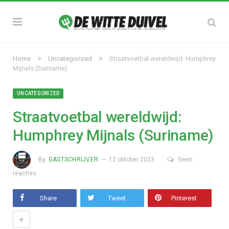
»
»
Home
Uncategorized
Straatvoetbal wereldwijd: Humphrey
Mijnals (Suriname)
UNCATEGORIZED
Straatvoetbal wereldwijd:
Humphrey Mijnals (Suriname)
By
GASTSCHRIJVER
12 oktober 2023
Geen
reacties
Share
Tweet
Pinterest
+