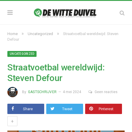
»
»
Home
Uncategorized
Straatvoetbal wereldwijd: Steven
Defour
UNCATEGORIZED
Straatvoetbal wereldwijd:
Steven Defour
By
GASTSCHRIJVER
4 mei 2024
Geen reacties
Share
Tweet
Pinterest
+