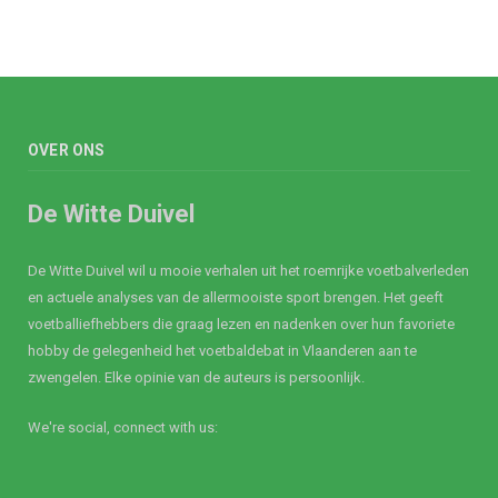
OVER ONS
De Witte Duivel
De Witte Duivel wil u mooie verhalen uit het roemrijke voetbalverleden
en actuele analyses van de allermooiste sport brengen. Het geeft
voetballiefhebbers die graag lezen en nadenken over hun favoriete
hobby de gelegenheid het voetbaldebat in Vlaanderen aan te
zwengelen. Elke opinie van de auteurs is persoonlijk.
We're social, connect with us: